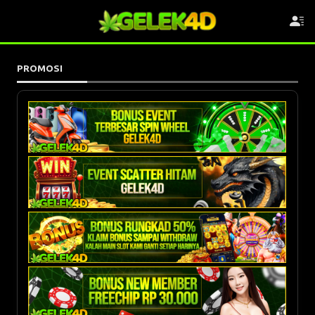
PROMOSI
EVENT LUCKY SPIN WHEEL
GELEK4D
-----SYARAT & KETENTUAN-----
*EVENT SCATTER HITAM
Minimal Deposit IDR 100.000 Untuk Mendapatkan
GELEK4D*
Tiket Lucky Spin.
Setelah Melakukan Deposit Silahkan Claim Tiket
Stake 800++
Lucky Spin Wheel di LIVE CHAT.
BONUS RUNGKAD GELEK4D
Scatter Hitam 1 = 20.000,-
Masimal Claim Event Lucky Spin Wheel 1 Hari 3x
Scatter Hitam 1 = 50.000,-
Minimal Deposit Rp.50.000,-
Hanya Dengan 1 User ID.
Scatter Hitam 1 = 125.000,-
Maksimal Bonus Yang Di Berikan Adalah Rp.200.000,-
Ketika Kode Tiket Sudah di Berikan Oleh CS ,
Scatter Hitam 1 = 300.000,-