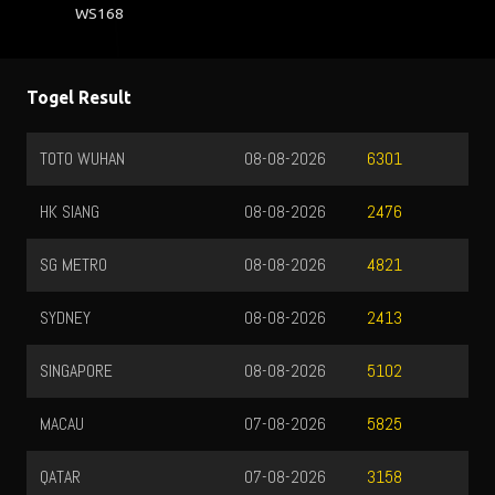
WS168
Togel Result
TOTO WUHAN
08-08-2026
6301
HK SIANG
08-08-2026
2476
SG METRO
08-08-2026
4821
SYDNEY
08-08-2026
2413
SINGAPORE
08-08-2026
5102
MACAU
07-08-2026
5825
QATAR
07-08-2026
3158