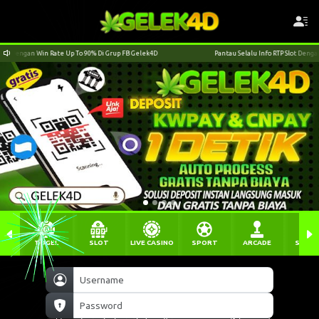
t Dengan Win Rate Up To 90% Di Grup FB Gelek4D
Pantau Selalu Info RTP Slot Dengan W
TOGEL
SLOT
LIVE CASINO
SPORT
ARCADE
SABU